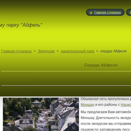
Главная страница
му парку "Айфель"
Главная страница
>
Экскурсии
>
национальный парк
>
сердце Айфеля
Сердце Айфеля
Моншау - прогулка на теплоходе по Рурзее - прог
Обширная сеть прогулочных 
Моншау
и его районы с
Нацио
Мы предлагаем Вам автомобил
Моншау. Длительность экскур
после экскурсии мы отправи
пешком по заповедному лесу