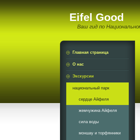
Еifel Good
Ваш гид по Национально
Главная страница
О нас
Экскурсии
национальный парк
сердце Айфеля
жемчужина Айфеля
сила воды
моншау и торфянники