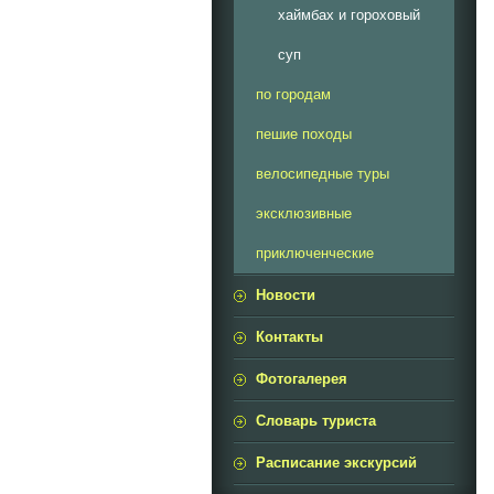
хаймбах и гороховый
суп
по городам
пешие походы
велосипедные туры
эксклюзивные
приключенческие
Новости
Контакты
Фотогалерея
Словарь туриста
Расписание экскурсий