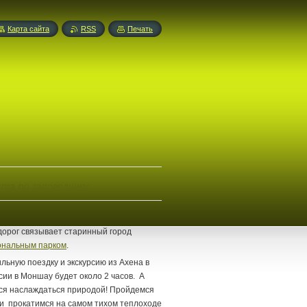
Карта сайта
RSS
Печать
улка по заповеднику
дорог связывает старинный город
нальным парком
.
ьную поездку и экскурсию из Ахена в
сии в Моншау будет около 2 часов. А
мся наслаждаться природой! Пройдемся
 и прокатимся на самом тихом теплоходе