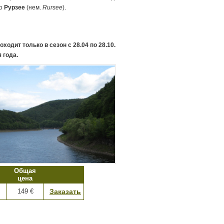
по
Рурзее
(нем.
Rursee
).
ходит только в сезон с 28.04 по 28.10.
 года.
Общая
цена
149 €
Заказать