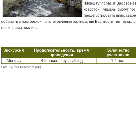
"Моншау" поразит Вас своей 
красотой. Гурманы смогут по
продегустировать пиво, свар
побывать в мастерской по изготовлению горчицы, где Вас угостят не только
горчичными пралине.
Экскурсия
Продолжительность, время
Количество
проведения
участников
Моншау
4-5 часов, круглый год
1-4 чел.
Foto: Günter Hentschel (CC)