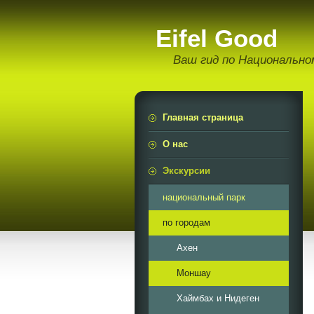
Еifel Good
Ваш гид по Национально
Главная страница
О нас
Экскурсии
национальный парк
по городам
Ахен
Моншау
Хаймбах и Нидеген