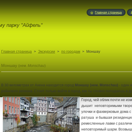
Главная страница
му парку "Айфель"
Главная страница
>
Экскурсии
>
по городам
>
Моншау
Моншау
(нем.
Monschau
)
В 30 километрах от Ахена находится город
Моншау (нем. Monschau)
- один 
рейнского региона. Стоит только войти в город, как ты словно попадаешь в д
Город, чей облик почти не из
дышит неповторимыми творе
улочки и фахверковые дома с
ратуша и бывшая резиденция
ремесленные лавки с различно
неповторимый шарм. Возвыша