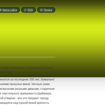
Карта сайта
RSS
Печать
их самых красивых и старинных городов
ругой мир.
менился за последние 300 лет, буквально
ниями прошлых веков. Уютные узкие
 искусными резными дверьми, старинная
 текстильного фабриканта Шайблера,
й утварью - все это придает городу
ющаяся над горной рекой крепость