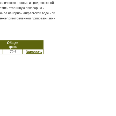
величественностью и средневековой
сетить старинную пивоварню и
енное на горной айфельской воде или
 свежеприготовленной приправой, но и
Общая
цена
79 €
Заказать